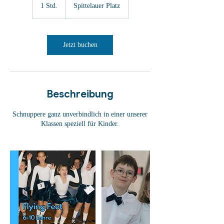
1 Std.
1
Spittelauer Platz
S
t
d
Jetzt buchen
Beschreibung
Schnuppere ganz unverbindlich in einer unserer
Klassen speziell für Kinder.