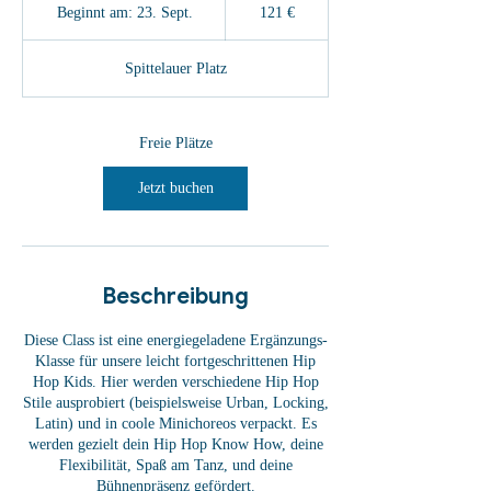
Euro
Beginnt am: 23. Sept.
B
121 €
e
g
Spittelauer Platz
i
n
n
t
Freie Plätze
a
m
Jetzt buchen
:
2
3
.
S
Beschreibung
e
p
Diese Class ist eine energiegeladene Ergänzungs-
t
Klasse für unsere leicht fortgeschrittenen Hip
.
Hop Kids. Hier werden verschiedene Hip Hop
Stile ausprobiert (beispielsweise Urban, Locking,
Latin) und in coole Minichoreos verpackt. Es
werden gezielt dein Hip Hop Know How, deine
Flexibilität, Spaß am Tanz, und deine
Bühnenpräsenz gefördert.