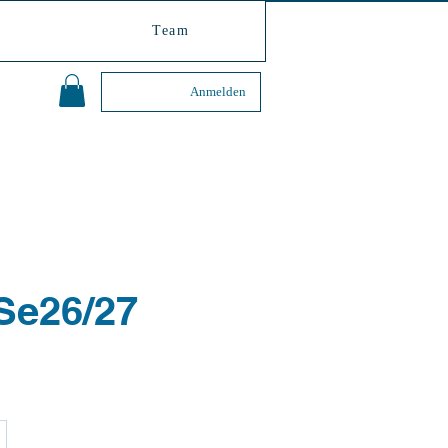
6
Team
Anmelden
Se26/27