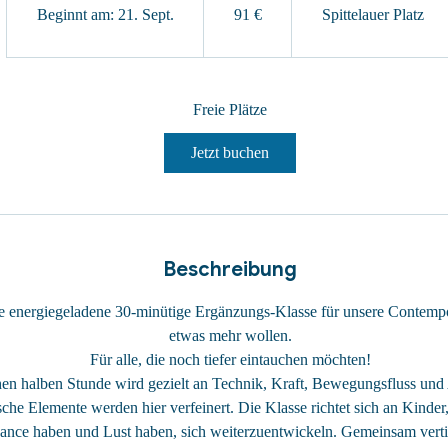
Beginnt am: 21. Sept.
B
91 €
Spittelauer Platz
e
g
i
Freie Plätze
n
n
Jetzt buchen
t
a
m
:
2
Beschreibung
1
.
ine energiegeladene 30-minütige Ergänzungs-Klasse für unsere Contemp
S
etwas mehr wollen.
e
Für alle, die noch tiefer eintauchen möchten!
p
chen halben Stunde wird gezielt an Technik, Kraft, Bewegungsfluss und
t
che Elemente werden hier verfeinert. Die Klasse richtet sich an Kinder,
.
nce haben und Lust haben, sich weiterzuentwickeln. Gemeinsam verti