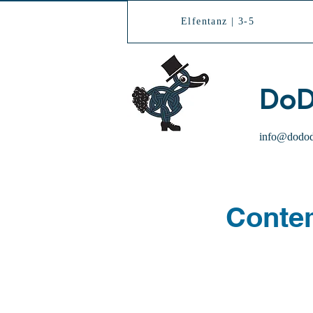
Elfentanz | 3-5
DoD
info@dodod
Contem