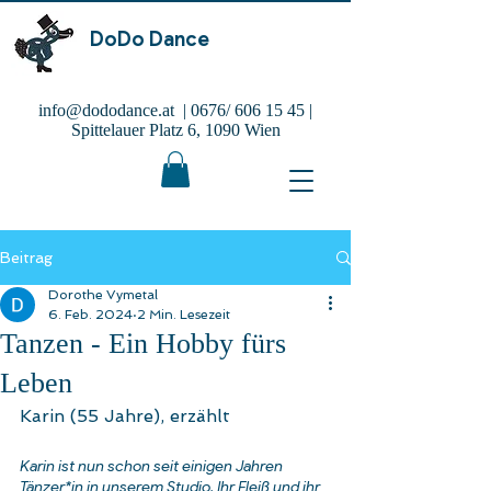
DoDo Dance
info@dododance.at
| 0676/
606 15 45
|
Spittelauer Platz 6, 1090 Wien
Beitrag
Dorothe Vymetal
6. Feb. 2024
2 Min. Lesezeit
Tanzen - Ein Hobby fürs
Leben
Karin (55 Jahre), erzählt
Karin ist nun schon seit einigen Jahren 
Tänzer*in in unserem Studio. Ihr Fleiß und ihr 