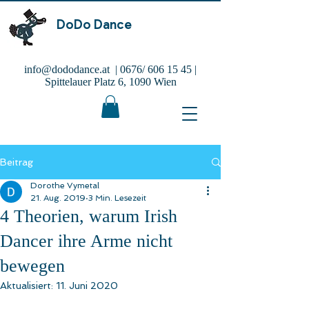
DoDo Dance
info@dododance.at
| 0676/
606 15 45
|
Spittelauer Platz 6, 1090 Wien
Beitrag
Dorothe Vymetal
21. Aug. 2019
3 Min. Lesezeit
4 Theorien, warum Irish
Dancer ihre Arme nicht
bewegen
Aktualisiert:
11. Juni 2020