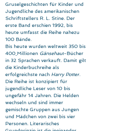
Gruselgeschichten
 für 
Kinder
 und 
Jugendliche
 des 
amerikanischen
Schriftstellers 
R. L. Stine
. Der 
erste Band erschien 1992, bis 
heute umfasst die Reihe nahezu 
100 Bände. 
Bis heute wurden weltweit 350 bis 
400
Millionen 
Gänsehaut
-Bücher 
in 32 Sprachen verkauft. Damit gilt 
die Kinderbuchreihe als 
erfolgreichste nach 
Harry Potter
.
Die Reihe ist konzipiert für 
jugendliche Leser von 10 bis 
ungefähr 14 Jahren. Die Helden 
wechseln und sind immer 
gemischte Gruppen aus Jungen 
und Mädchen von zwei bis vier 
Personen. Literarisches 
Grundprinzip ist die ineinander 