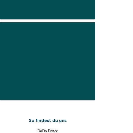
Erwachsene (ab 16 J.)
Erwachsene
So findest du uns
DoDo Dance